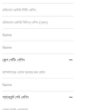
হারিংবোন রোটারি সিউিং মেশিন
হারিঙ্গবোন রোটারি বিভিন্ন মেশিন (থ্রেড)
Name
Name
জেন্স সেইিং মেশিন

কম্পিউটারের ডেনিম ব্যবহার করা মেশিন
Name
গ্যারেমেন্ট সেই মেশিন

লেসার পকেট খোলোয়াড়