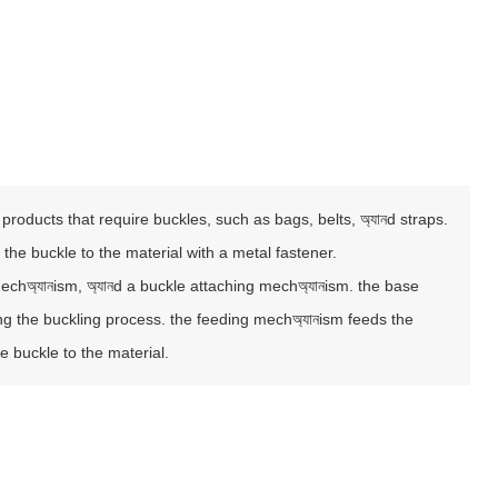
products that require buckles, such as bags, belts, অ্যানd straps.
 the buckle to the material with a metal fastener.
ng mechঅ্যানism, অ্যানd a buckle attaching mechঅ্যানism. the base
ing the buckling process. the feeding mechঅ্যানism feeds the
e buckle to the material.