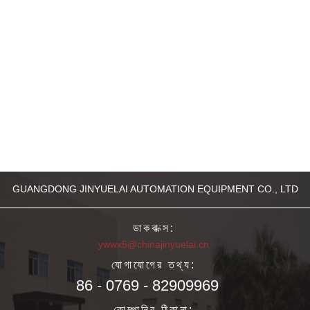
GUANGDONG JINYUELAI AUTOMATION EQUIPMENT CO., LTD
ডাকবাক্স:
ywwx5@chinajinyuelai.cn
যোগাযোগের তথ্য:
86 - 0769 - 82909969
কোম্পানির ঠিকানা: