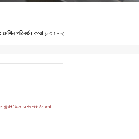
িং মেশিন পরিবর্তন করো
(মোট 1 পণ্য)